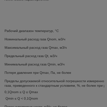
Рабочий диапазон температур, °С
Номинальный расход газа Qnom, м3/ч
Максимальный расход газа Qmax, м3/ч
Предельный расход газа Qt, м3/ч
Минимальный расход газа Qmin, м3/ч
Потеря давления при Qmax, Па, не более
Пределы допускаемой относительной погрешности измеренног
газа, приведенного к стандартным условиям, %, не более при р
0,1Qnom ≤ Q ≤ Qmax
Qmin ≤ Q < 0,1Qnom
Порог чувствительности, м3/ч, не более