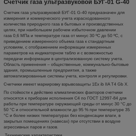
Счетчик газа ультразвуковой БУГ-01 G-40
Счетчик газа ультразвуковой БУГ-01 G-40 предназначен для
измерения и коммерческого учета израсходованного
количества природного газа в бытовых и производственных
целях, при наибольшем рабочем избыточном давлении
газа 0,6 МПа и температуре газа от минус 30 ºС до 50 ºС, с
приведением измеренного объема газа к стандартным
условиям, с отображением информации измеренных
параметров на индикаторном табло и с возможностью
передачи информации в централизованную систему учета.
Область применения – общественные, коммунально-бытовые
здания, промышленные предприятия, а также
автоматизированные системы учета, контроля и регулировки.
Счетчики имеют маркировку взрывозащиты 1Еx ib IIA T4 Gb X.
По стойкости к действию климатических факторов счетчики
относятся к приборам исполнения С4 по ГОСТ 12997-84 для
работы при температуре окружающей среды от минус 30 °С до
50 °С и относительной влажности до 95 % при температуре 35
°С и более низких температурах без конденсации влаги, в
закрытых помещениях (навесах) при отсутствии в воздухе
агрессивных паров и газов.
Технические характеристики