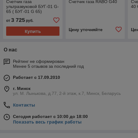
Счетчик газа
Счетчик газа RABO G40
Сче
ультразвуковой БУГ-01 G-
40
65 ( БУГ-01 G 65)
3 725
от
руб.
Цену уточняйте
Це
Купить
О нас
Рейтинг не сформирован
Менее 5 отзывов за последний год
Работает с 17.09.2010
г. Минск
ул. М. Лынькова, д.77, 2-й этаж, к.7, Минск, Беларусь
Контакты
Сегодня работает с 10:00 до 18:00
Показать весь график работы