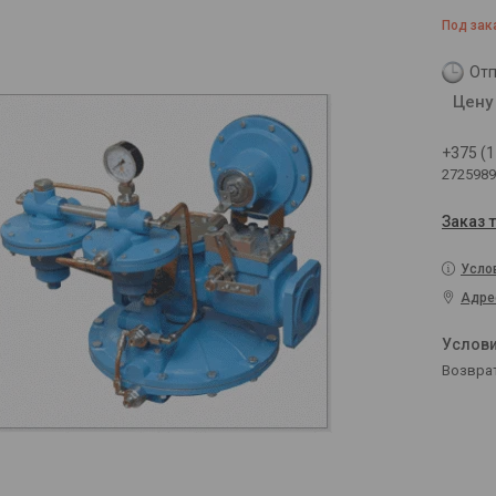
Под зак
Отп
Цену
+375 (1
2725989
Заказ 
Усло
Адре
возвра