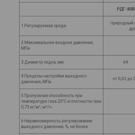
РДГ-80В
природный г
1 Регулируемая среда
др
2 Максимальное входное давление,
МПа
3 Диаметр седла, мм
64
4 Пределы настройки выходного
от 0,03 до 
давления, МПа
5 Пропускная способность при
температуре газа 20°С и плотности газа
0,73 кг/м³, м³/ч
6 Неравномерность регулирования
выходного давления, %, не более