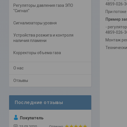
4859-026-3
Регуляторы давления газа ЭПО
"Сигнал"
При потоке
Пример зап
Сигнализаторы уровня
- регулято
4859-026-3
Устройства розжига и контроля
Монтаж рег
наличия пламени
Технически
Корректоры объема газа
О нас
Отзывы
Покупатель
25.03.2020
Отлично