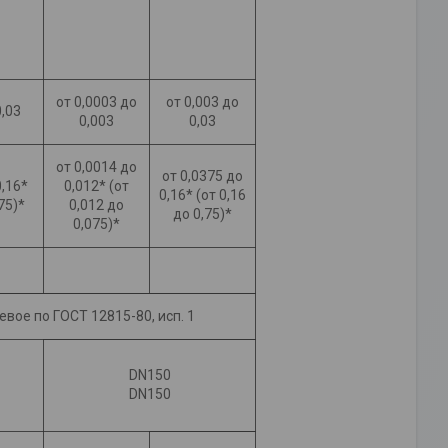
от 0,0003 до
от 0,003 до
0,03
0,003
0,03
от 0,0014 до
от 0,0375 до
0,16*
0,012* (от
0,16* (от 0,16
,75)*
0,012 до
до 0,75)*
0,075)*
вое по ГОСТ 12815-80, исп. 1
DN150
DN150