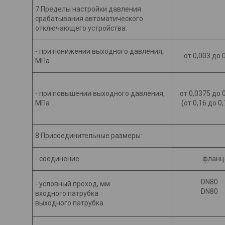
7 Пределы настройки давления
срабатывания автоматического
отключающего устройства:
- при понижении выходного давления,
от 0,003 до 
МПа
- при повышении выходного давления,
от 0,0375 до 
МПа
(от 0,16 до 0
8 Присоединительные размеры:
- соединение
фланце
DN80
- условный проход, мм
DN80
входного патрубка
выходного патрубка