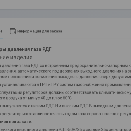
ие
Информация для заказа
ры давления газа РДГ
ние изделия
 давления газа РДГ со встроенным предохранительно-запорным 
авления, автоматического поддержания выходного давления на з
ном повышении и понижении выходного давления сверх допустим
 устанавливаются в ГРП и ГРУ систем газоснабжения промышленн
сплуатации регуляторов должны соответствовать климатическому
о воздуха от минус 40 до плюс 60°С.
 выпускаются с низким РДГ-Н и высоким РДГ-В выходным давлени
 регулятор изготавливается с выходом газа справа-налево с регу
иси при заказе:
р низкого выходного давления РДГ-50Н/35 с седлом 35с регулятор