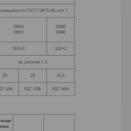
ланцевое по ГОСТ 12815-80, исп. 1
DN50
DN80
DN50
DN80
365+2
502+2
см. рисунки 1, 2
29
26
55,5
ДГ-50Н
РДГ-50В
РДГ-80Н
типам
ниям