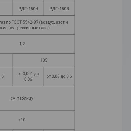
РДГ-150Н
РДГ-150В
аз по ГОСТ 5542-87 (воздух, азот и
угие неагрессивные газы)
1,2
105
от 0,001 до
0,6
от 0,03 до 0,6
0,06
см. таблицу
±10