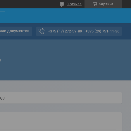
3 отзыва
Корзина
6
чие документов
+375 (17) 272-59-89
+375 (29) 751-11-36
ы
рдг