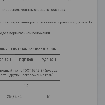
ения, расположенным справа по ходу газа.
ятором управления, расположенным справа по ходу газа ТУ
воде в вертикальном положении.
личины по типам или исполнениям
ДГ-50Н
РДГ-50В
РДГ-80Н
родный газ по ГОСТ 5542-87 (воздух,
азот и другие неагрессивные газы)
1,2
25 (35, 42)
64