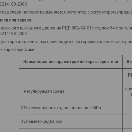
6214188-2000.
 газа слева-направо применяется регулятор с регулятором управл
иси при заказе:
р высокого выходного давления РДГ-80В/64-01с седлом 64 с регул
6214188-2000.
улятора давления газа производится на горизонтальном газопро
е характеристики
Наименование параметра или характеристики
Ве
Р
при
1 Регулируемая среда
2 Максимальное входное давление, МПа
3 Диаметр седла, мм