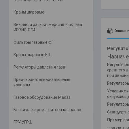
Краны шаровые
Вихревой расходомер-счетчик газа
ИРВИС-РС4
Описан
Фильтры газовые ФГ
Регулято
Краны шаровые КШ
Назначе
Регуляторы
Регуляторы давления газа
среднего д
при аварий
Предохранительно-запорные
Регуляторы
клапаны
Условия эк
окружающег
Газовое оборудование Madas
Регуляторы
Блоки электромагнитных клапанов
Стандартно
Пример зап
ГРУ УГРШ
- регулято