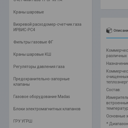
Краны шаровые
Вихревой расходомер-счетчик газа
ИРВИС-РС4
Описан
Фильтры газовые ФГ
Коммерческ
Краны шаровые КШ
различных
Назначение
Регуляторы давления газа
Коммерческ
очищенных,
Предохранительно-запорные
теплоэнерг
клапаны
Состав:
Газовое оборудование Madas
Измеритель
встроенным
температур
Блоки электромагнитных клапанов
Основные х
ГРУ УГРШ
* Диапазон