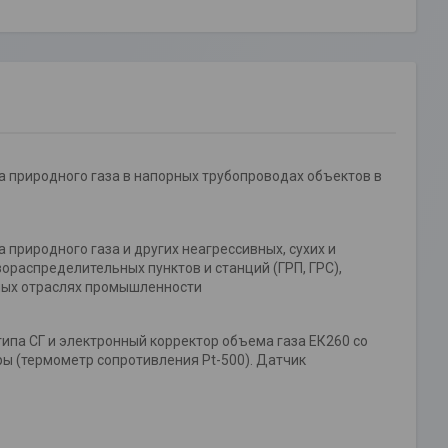
 природного газа в напорных трубопроводах объектов в
природного газа и других неагрессивных, сухих и
распределительных пунктов и станций (ГРП, ГРС),
чных отраслях промышленности
типа СГ и электронный корректор объема газа ЕК260 со
ы (термометр сопротивления Pt-500). Датчик