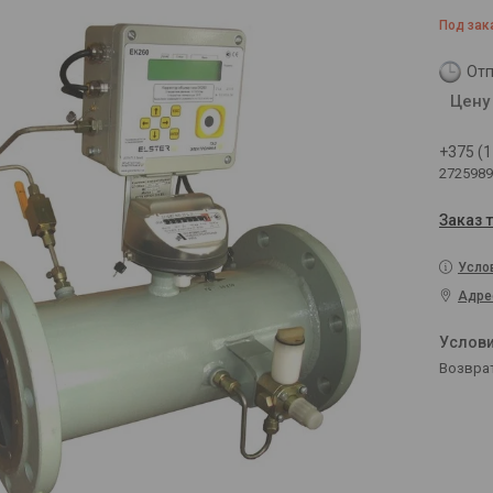
Под зак
Отп
Цену
+375 (1
2725989
Заказ 
Усло
Адре
возвра