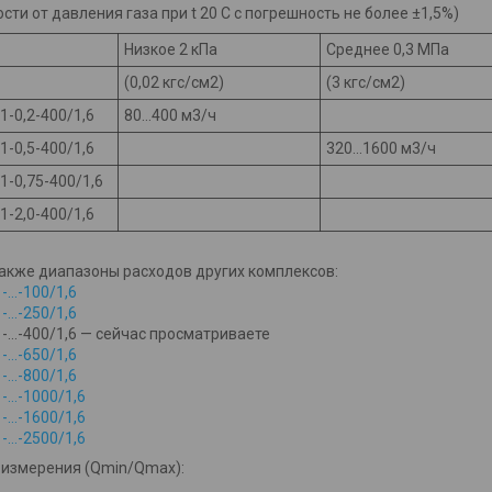
сти от давления газа при t 20 С с погрешность не более ±1,5%)
Низкое 2 кПа
Среднее 0,3 МПа
(0,02 кгс/см2)
(3 кгс/см2)
1-0,2-400/1,6
80…400 м3/ч
1-0,5-400/1,6
320…1600 м3/ч
1-0,75-400/1,6
1-2,0-400/1,6
акже диапазоны расходов других комплексов:
-…-100/1,6
-…-250/1,6
-…-400/1,6 — сейчас просматриваете
-…-650/1,6
-…-800/1,6
-…-1000/1,6
-…-1600/1,6
-…-2500/1,6
 измерения (Qmin/Qmax):