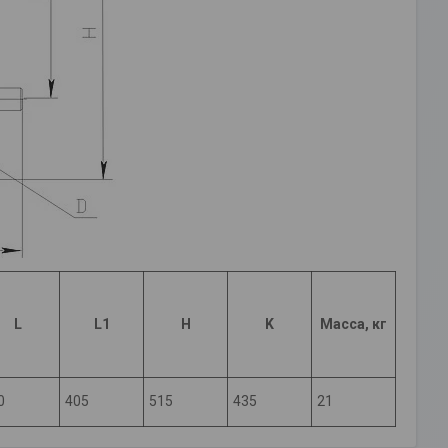
L
L1
H
K
Масса, кг
0
405
515
435
21