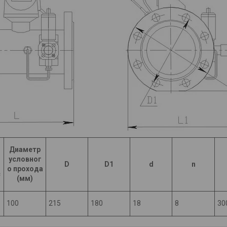
Диаметр
условног
D
D1
d
n
о прохода
с
(мм)
100
215
180
18
8
30