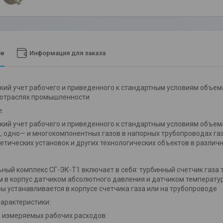
ие
Информация для заказа
ий учет рабочего и приведенного к стандартным условиям объема
 отраслях промышленности
:
ий учет рабочего и приведенного к стандартным условиям объема 
 одно— и многокомпонентных газов в напорных трубопроводах газо
етических установок и других технологических объектов в разли
ный комплекс СГ-ЭК-Т1 включает в себя: турбинный счетчик газа 
 в корпус датчиком абсолютного давления и датчиком температур
ы устанавливается в корпусе счетчика газа или на трубопроводе
арактеристики:
 измеряемых рабочих расходов: