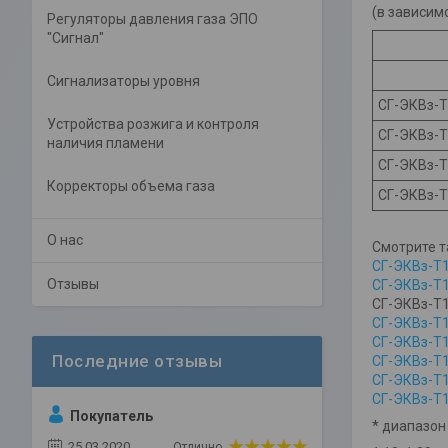
(в зависимо
Регуляторы давления газа ЭПО
"Сигнал"
Сигнализаторы уровня
СГ-ЭКВз-Т
Устройства розжига и контроля
СГ-ЭКВз-Т
наличия пламени
СГ-ЭКВз-Т
Корректоры объема газа
СГ-ЭКВз-Т
О нас
Смотрите т
СГ-ЭКВз-Т1
Отзывы
СГ-ЭКВз-Т1
СГ-ЭКВз-Т1
СГ-ЭКВз-Т1
СГ-ЭКВз-Т1
СГ-ЭКВз-Т1
СГ-ЭКВз-Т1
СГ-ЭКВз-Т1
Покупатель
* диапазон
25.03.2020
Отлично