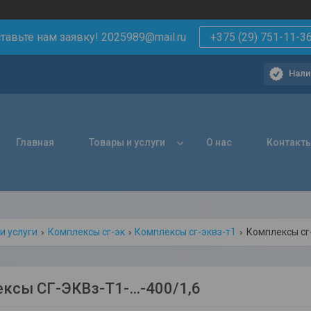
тавьте нам заявку! 2025989@mail.ru
+375 (29) 751-11-3
Нали
Главная
Товары и услуги
О нас
Контакт
и услуги
Комплексы сг-эк
Комплексы сг-эквз-т1
Комплексы сг-
ксы СГ-ЭКВз-Т1-…-400/1,6