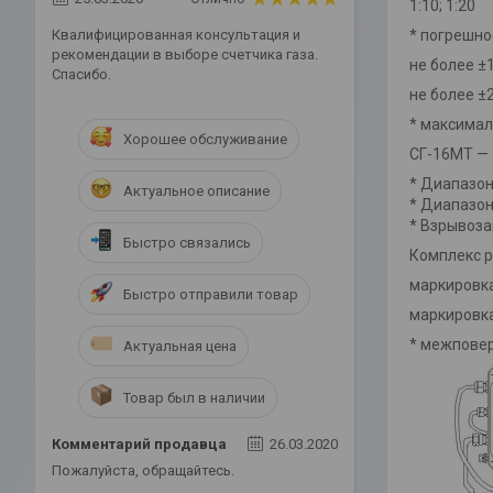
1:10; 1:20
Квалифицированная консультация и
* погрешно
рекомендации в выборе счетчика газа.
не более ±
Спасибо.
не более ±
* максимал
Хорошее обслуживание
СГ-16МТ — 
* Диапазон
Актуальное описание
* Диапазон
* Взрывоз
Быстро связались
Комплекс р
маркировка
Быстро отправили товар
маркировка
* межповер
Актуальная цена
Товар был в наличии
Комментарий продавца
26.03.2020
Пожалуйста, обращайтесь.